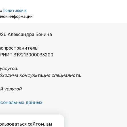
 с
Политикой в
мной информации
026 Александра Бонина
аспространитель:
ГРНИП 319213000033200
услугой.
бходима консультация специалиста.
й услугой
рсональных данных
ние договора
ользоваться сайтом, вы