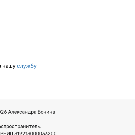
в нашу
службу
026 Александра Бонина
аспространитель:
ГРНИП 319213000033200